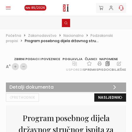
NN 85/2026
Početna
>
Zakonodavstvo
>
Nacionalno
>
Podzakonski
propisi
>
Program posebnog dijela državnog stru...
ZBIRNI PODACI I POVEZNICE
POGLAVLJA
ČLANCI
NAPOMENE
A
A
USPOREDI
SPREMI
ISPIS
DOC
BILJEŠKE
Detalji dokumenta
PRETHODNIK
NASLJEDNIK
Program posebnog dijela
državnog stručnog ispita za