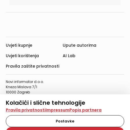
Uvjeti kupnje
Upute autorima
Uvjeti korištenja
AI Lab
Pravila zaštite privatnosti
Novi informator d.o.o.
Kneza Mislava 7/1
10000 Zagreb
Telefon: 01/4555-454
Kolačići i slične tehnologije
Telefaks: 01/4612-553
info@informator.hr
Na našoj web stranici koristimo kolačiće i slične
Pravila privatnosti
Impressum
Popis partnera
tehnologije za pohranu, čitanje i obradu informacija na
vašem uređaju. Time poboljšavamo korisničko iskustvo,
Postavke
PRATITE NAS:
analiziramo promet na stranici te prikazujemo sadržaje i