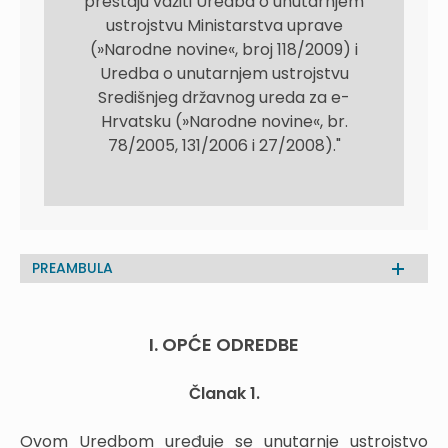
prestaju važiti Uredba o unutarnjem
ustrojstvu Ministarstva uprave
(»Narodne novine«, broj 118/2009) i
Uredba o unutarnjem ustrojstvu
Središnjeg državnog ureda za e-
Hrvatsku (»Narodne novine«, br.
78/2005, 131/2006 i 27/2008)."
PREAMBULA
I. OPĆE ODREDBE
Članak 1.
Ovom Uredbom uređuje se unutarnje ustrojstvo