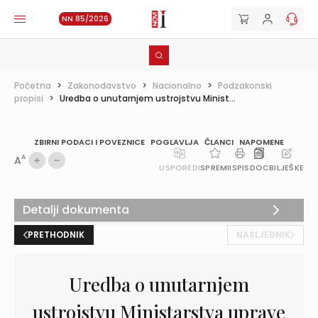
NN 85/2026
Početna
>
Zakonodavstvo
>
Nacionalno
>
Podzakonski
propisi
>
Uredba o unutarnjem ustrojstvu Minist...
ZBIRNI PODACI I POVEZNICE
POGLAVLJA
ČLANCI
NAPOMENE
A
A
USPOREDI
SPREMI
ISPIS
DOC
BILJEŠKE
Detalji dokumenta
PRETHODNIK
NASLJEDNIK
Uredba o unutarnjem
ustrojstvu Ministarstva uprave