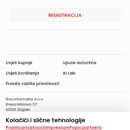
REGISTRACIJA
Uvjeti kupnje
Upute autorima
Uvjeti korištenja
AI Lab
Pravila zaštite privatnosti
Novi informator d.o.o.
Kneza Mislava 7/1
10000 Zagreb
Telefon: 01/4555-454
Kolačići i slične tehnologije
Telefaks: 01/4612-553
info@informator.hr
Na našoj web stranici koristimo kolačiće i slične
Pravila privatnosti
Impressum
Popis partnera