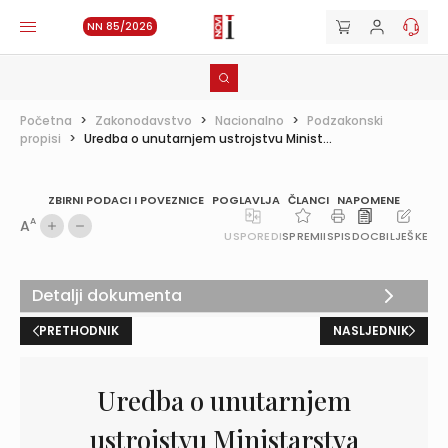
NN 85/2026
Početna
>
Zakonodavstvo
>
Nacionalno
>
Podzakonski
propisi
>
Uredba o unutarnjem ustrojstvu Minist...
ZBIRNI PODACI I POVEZNICE
POGLAVLJA
ČLANCI
NAPOMENE
A
A
USPOREDI
SPREMI
ISPIS
DOC
BILJEŠKE
Detalji dokumenta
PRETHODNIK
NASLJEDNIK
Uredba o unutarnjem
ustrojstvu Ministarstva