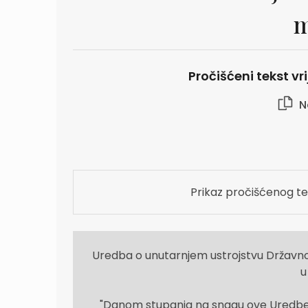
m
Pročišćeni tekst vr
N
Prikaz pročišćenog te
Uredba o unutarnjem ustrojstvu Državnog
u
"Danom stupanja na snagu ove Uredbe 