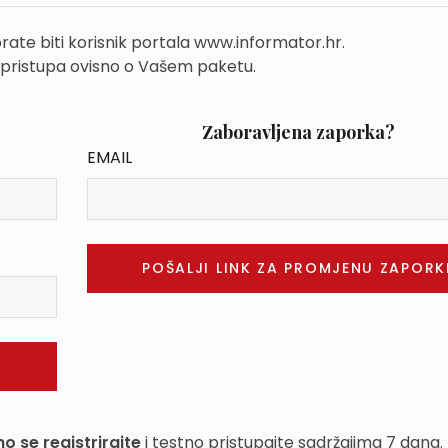
rate biti korisnik portala www.informator.hr.
 pristupa ovisno o Vašem paketu.
Zaboravljena zaporka?
EMAIL
o se registrirajte
i testno pristupajte sadržajima 7 dana.