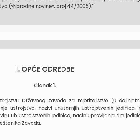
stvo (»Narodne novine«, broj 44/2005)."
I. OPĆE ODREDBE
Članak 1.
ojstvu Državnog zavoda za mjeriteljstvo (u daljnjem
e ustrojstvo, nazivi unutarnjih ustrojstvenih jedinica, p
viru tih ustrojstvenih jedinica, način upravljanja tim jedi
mještenika Zavoda.