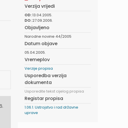
Verzija vrijedi
OD:
13.04.2005.
DO:
27.09.2006.
Objavljeno
Narodne novine 44/2005
Datum objave
05.04.2005.
Vremeplov
Verzije propisa
Usporedba verzija
dokumenta
Usporedite tekst cijelog propisa
Registar propisa
6.
1.06.1. Ustrojstvo i rad državne
uprave