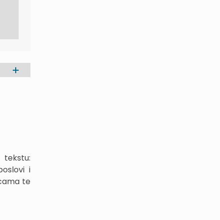
 tekstu:
oslovi i
nicama te