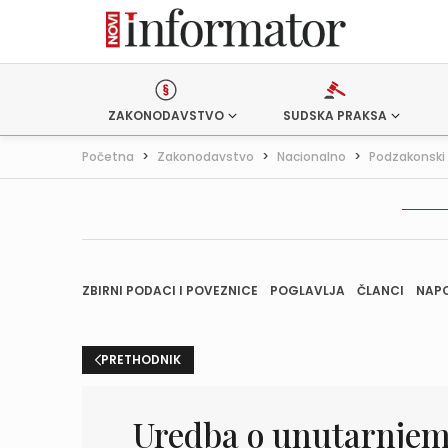
ZAKONODAVSTVO
SUDSKA PRAKSA
Početna
>
Zakonodavstvo
>
Nacionalno
>
Podzakonski 
ZBIRNI PODACI I POVEZNICE
POGLAVLJA
ČLANCI
NAP
PRETHODNIK
Uredba o unutarnjem