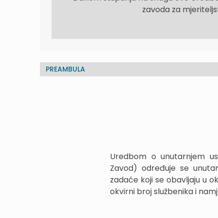
zavoda za mjeritelj
PREAMBULA
Uredbom o unutarnjem ustr
Zavod) određuje se unutarnj
zadaće koji se obavljaju u ok
okvirni broj službenika i na