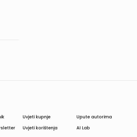
ik
Uvjeti kupnje
Upute autorima
sletter
Uvjeti korištenja
AI Lab