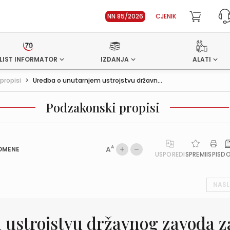
NN 85/2026
CJENIK
LIST INFORMATOR
IZDANJA
ALATI
propisi
>
Uredba o unutarnjem ustrojstvu državn...
Podzakonski propisi
A
A
OMENE
USPOREDI
SPREMI
ISPIS
D
NASL
 ustrojstvu državnog zavoda z