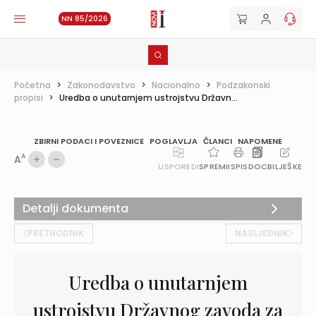
NN 85/2026
Početna
>
Zakonodavstvo
>
Nacionalno
>
Podzakonski
propisi
>
Uredba o unutarnjem ustrojstvu Državn...
ZBIRNI PODACI I POVEZNICE
POGLAVLJA
ČLANCI
NAPOMENE
A
A
USPOREDI
SPREMI
ISPIS
DOC
BILJEŠKE
Detalji dokumenta
PRETHODNIK
NASLJEDNIK
Uredba o unutarnjem
ustrojstvu Državnog zavoda za