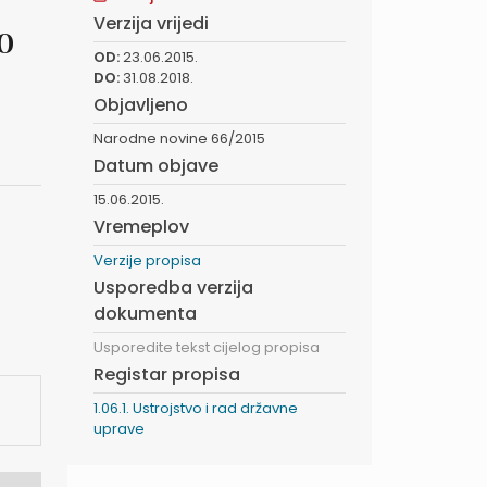
Verzija vrijedi
o
OD:
23.06.2015.
DO:
31.08.2018.
Objavljeno
Narodne novine 66/2015
Datum objave
15.06.2015.
Vremeplov
Verzije propisa
Usporedba verzija
dokumenta
Usporedite tekst cijelog propisa
Registar propisa
1.06.1. Ustrojstvo i rad državne
uprave