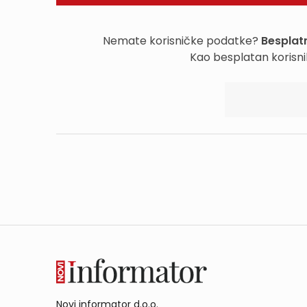
Nemate korisničke podatke?
Besplatn
Kao besplatan korisni
Novi informator d.o.o.