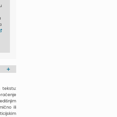
u
a
a
 tekstu:
praćenje
redišnjim
ično ili
icijskim