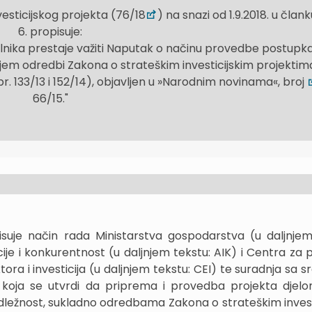
vesticijskog projekta (76/18
) na snazi od 1.9.2018. u člank
6. propisuje:
nika prestaje važiti Naputak o načinu provedbe postupk
ljem odredbi Zakona o strateškim investicijskim projektim
. 133/13 i 152/14), objavljen u »Narodnim novinama«, broj
66/15."
uje način rada Ministarstva gospodarstva (u daljnjem
ije i konkurentnost (u daljnjem tekstu: AIK) i Centra za 
ra i investicija (u daljnjem tekstu: CEI) te suradnja sa s
 koja se utvrdi da priprema i provedba projekta djelom
dležnost, sukladno odredbama Zakona o strateškim invest