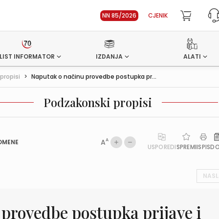
NN 85/2026
CJENIK
LIST INFORMATOR
IZDANJA
ALATI
propisi
>
Naputak o načinu provedbe postupka pr...
Podzakonski propisi
A
A
OMENE
USPOREDI
SPREMI
ISPIS
D
NASL
provedbe postupka prijave i