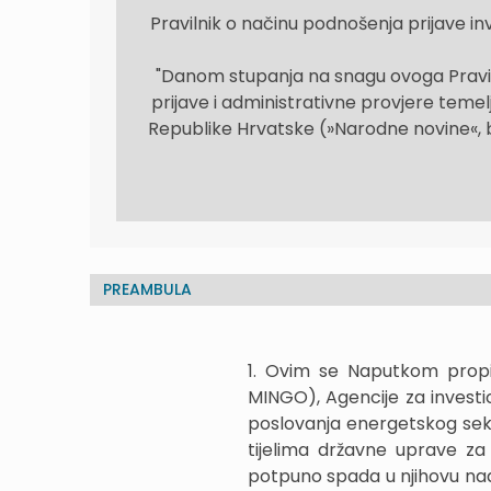
Pravilnik o načinu podnošenja prijave in
"Danom stupanja na snagu ovoga Pravil
prijave i administrativne provjere teme
Republike Hrvatske (»Narodne novine«, br
PREAMBULA
1. Ovim se Naputkom propis
MINGO), Agencije za investic
poslovanja energetskog sekto
tijelima državne uprave za
potpuno spada u njihovu na