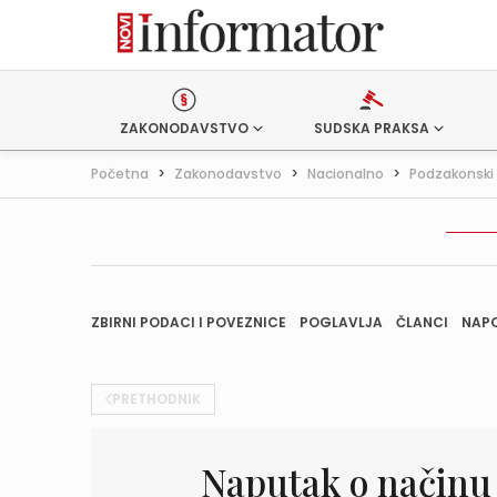
ZAKONODAVSTVO
SUDSKA PRAKSA
Početna
>
Zakonodavstvo
>
Nacionalno
>
Podzakonski 
ZBIRNI PODACI I POVEZNICE
POGLAVLJA
ČLANCI
NAP
PRETHODNIK
Naputak o načinu 