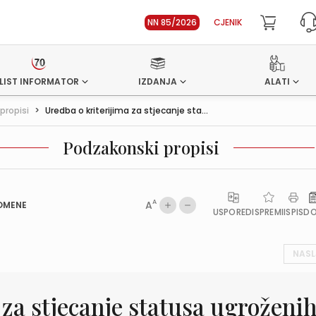
NN 85/2026
CJENIK
LIST INFORMATOR
IZDANJA
ALATI
propisi
>
Uredba o kriterijima za stjecanje sta...
Podzakonski propisi
A
A
OMENE
USPOREDI
SPREMI
ISPIS
D
NASL
 za stjecanje statusa ugroženi