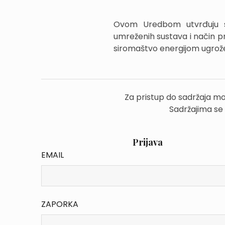
Ovom Uredbom utvrđuju se 
umreženih sustava i način p
siromaštvo energijom ugrož
Za pristup do sadržaja mo
Sadržajima se
Prijava
EMAIL
ZAPORKA