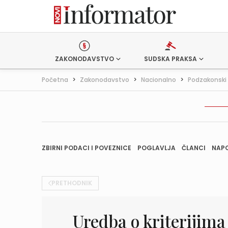
ZAKONODAVSTVO
SUDSKA PRAKSA
Početna
>
Zakonodavstvo
>
Nacionalno
>
Podzakonski 
ZBIRNI PODACI I POVEZNICE
POGLAVLJA
ČLANCI
NAP
PRETHODNIK
Uredba o kriterijima