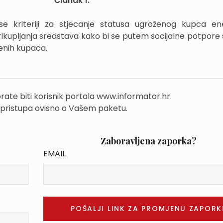
Članak 1.
kriteriji za stjecanje statusa ugroženog kupca ene
rikupljanja sredstava kako bi se putem socijalne potpore 
enih kupaca.
rate biti korisnik portala www.informator.hr.
 pristupa ovisno o Vašem paketu.
Zaboravljena zaporka?
EMAIL