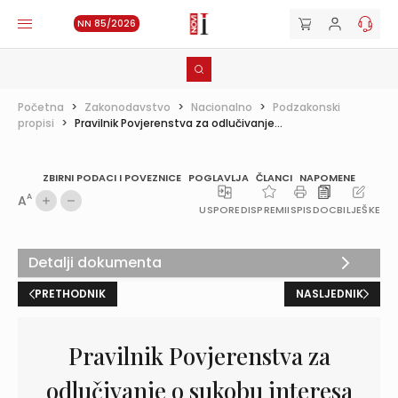
NN 85/2026
Početna
>
Zakonodavstvo
>
Nacionalno
>
Podzakonski
propisi
>
Pravilnik Povjerenstva za odlučivanje...
ZBIRNI PODACI I POVEZNICE
POGLAVLJA
ČLANCI
NAPOMENE
A
A
USPOREDI
SPREMI
ISPIS
DOC
BILJEŠKE
Detalji dokumenta
PRETHODNIK
NASLJEDNIK
Pravilnik Povjerenstva za
odlučivanje o sukobu interesa