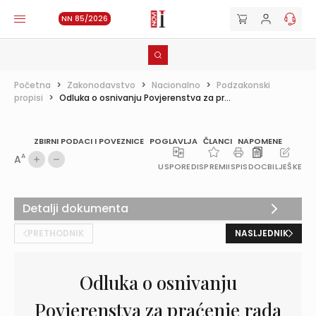
NN 85/2026
Početna
>
Zakonodavstvo
>
Nacionalno
>
Podzakonski
propisi
>
Odluka o osnivanju Povjerenstva za pr...
ZBIRNI PODACI I POVEZNICE
POGLAVLJA
ČLANCI
NAPOMENE
A
A
USPOREDI
SPREMI
ISPIS
DOC
BILJEŠKE
Detalji dokumenta
PRETHODNIK
NASLJEDNIK
Odluka o osnivanju
Povjerenstva za praćenje rada