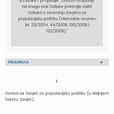
u članku I. propisuje: "Danom stupanja
na snagu ove Odluke prestaje važiti
Odluka o osnivanju Savjeta za
populacijsku politiku (»Narodne novine«,
br. 23/2004, 44/2008, 100/2008 i
132/2009)."
PREAMBULA
I.
Osniva se Savjet za populacijsku politiku (u daljnjem
tekstu: Savjet).