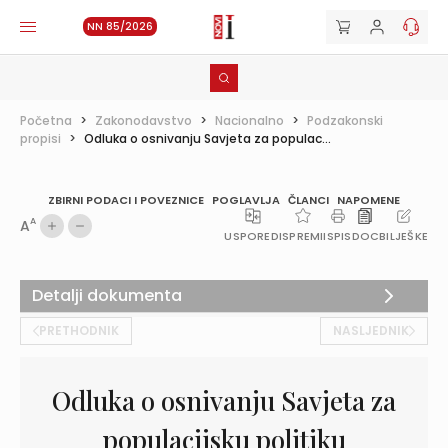
NN 85/2026
Početna
>
Zakonodavstvo
>
Nacionalno
>
Podzakonski
propisi
>
Odluka o osnivanju Savjeta za populac...
ZBIRNI PODACI I POVEZNICE
POGLAVLJA
ČLANCI
NAPOMENE
A
A
USPOREDI
SPREMI
ISPIS
DOC
BILJEŠKE
Detalji dokumenta
PRETHODNIK
NASLJEDNIK
Odluka o osnivanju Savjeta za
populacijsku politiku