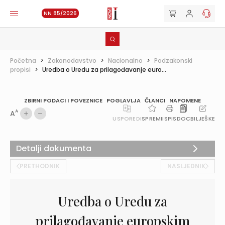
NN 85/2026
Početna
>
Zakonodavstvo
>
Nacionalno
>
Podzakonski
propisi
>
Uredba o Uredu za prilagođavanje euro...
ZBIRNI PODACI I POVEZNICE
POGLAVLJA
ČLANCI
NAPOMENE
A
A
USPOREDI
SPREMI
ISPIS
DOC
BILJEŠKE
Detalji dokumenta
PRETHODNIK
NASLJEDNIK
Uredba o Uredu za
prilagođavanje europskim