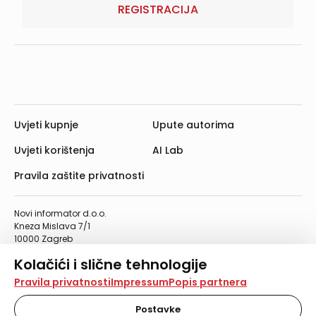
REGISTRACIJA
Uvjeti kupnje
Upute autorima
Uvjeti korištenja
AI Lab
Pravila zaštite privatnosti
Novi informator d.o.o.
Kneza Mislava 7/1
10000 Zagreb
Telefon: 01/4555-454
Kolačići i slične tehnologije
Telefaks: 01/4612-553
info@informator.hr
Na našoj web stranici koristimo kolačiće i slične
Pravila privatnosti
Impressum
Popis partnera
tehnologije za pohranu, čitanje i obradu informacija na
vašem uređaju. Time poboljšavamo korisničko iskustvo,
Postavke
PRATITE NAS: