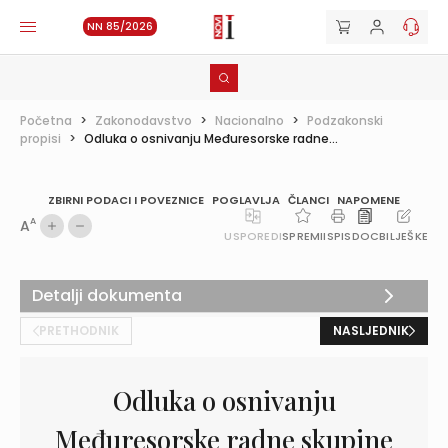
NN 85/2026
Početna
>
Zakonodavstvo
>
Nacionalno
>
Podzakonski
propisi
>
Odluka o osnivanju Međuresorske radne...
ZBIRNI PODACI I POVEZNICE
POGLAVLJA
ČLANCI
NAPOMENE
A
A
USPOREDI
SPREMI
ISPIS
DOC
BILJEŠKE
Detalji dokumenta
PRETHODNIK
NASLJEDNIK
Odluka o osnivanju
Međuresorske radne skupine