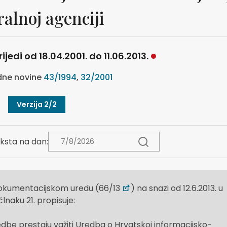
ralnoj agenciji
ijedi od 18.04.2001. do 11.06.2013.
ne novine
43/1994
,
32/2001
Verzija 2/2
ksta na dan:
dokumentacijskom uredu (66/13
) na snazi od 12.6.2013. u
člnaku 21. propisuje:
be prestaju važiti Uredba o Hrvatskoj informacijsko-