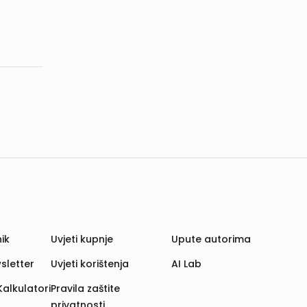
ik
Uvjeti kupnje
Upute autorima
sletter
Uvjeti korištenja
AI Lab
Kalkulatori
Pravila zaštite
privatnosti