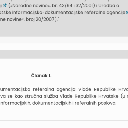
ji
(»Narodne novine«, br. 43/94 i 32/2001) i Uredba o
vatske informacijsko-dokumentacijske referalne agencije
ne novine«, broj 20/2007)."
Članak 1.
kumentacijska referalna agencija Vlade Republike Hrv
iva se kao stručna služba Vlade Republike Hrvatske (u 
informacijskih, dokumentacijskih i referalnih poslova.