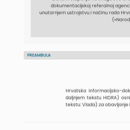
dokumentacijskoj referalnoj agenci
unutarnjem ustrojstvu i načinu rada Hr
(»Narod
PREAMBULA
Hrvatska informacijsko-do
daljnjem tekstu HIDRA) osn
tekstu: Vlada) za obavljanje 