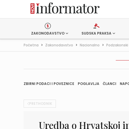
ZAKONODAVSTVO
SUDSKA PRAKSA
Početna
>
Zakonodavstvo
>
Nacionalno
>
Podzakonski 
ZBIRNI PODACI I POVEZNICE
POGLAVLJA
ČLANCI
NAP
PRETHODNIK
Uredba o Hrvatskoj 