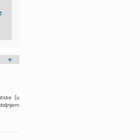
atske (u
daljnjem