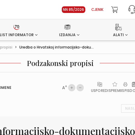
NN 85/2026
CJENIK
LIST INFORMATOR
IZDANJA
ALATI
propisi
>
Uredba o Hrvatskoj informacijsko-doku...
Podzakonski propisi
A
A
OMENE
USPOREDI
SPREMI
ISPIS
D
NASL
informacijsko-dokumentacijsko