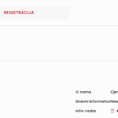
REGISTRACIJA
O nama
Cjen
Dnevni informator
New
Info-radar