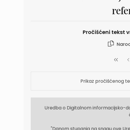
refe
Pročišćeni tekst vr
Narod
Prikaz pročišćenog te
Uredba o Digitalnom informacijsko-
"Danom stupanja na snagu ove Ured