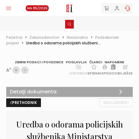
NN 85/2026
Početna
>
Zakonodavstvo
>
Nacionalno
>
Podzakonski
propisi
>
Uredba o odorama policijskih službeni...
ZBIRNI PODACI I POVEZNICE
POGLAVLJA
ČLANCI
NAPOMENE
A
A
USPOREDI
SPREMI
ISPIS
DOC
BILJEŠKE
Detalji dokumenta
PRETHODNIK
NASLJEDNIK
Uredba o odorama policijskih
službenika Ministarstva