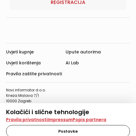
REGISTRACIJA
Uvjeti kupnje
Upute autorima
Uvjeti korištenja
AI Lab
Pravila zaštite privatnosti
Novi informator d.o.o.
Kneza Mislava 7/1
10000 Zagreb
Telefon: 01/4555-454
Kolačići i slične tehnologije
Telefaks: 01/4612-553
info@informator.hr
Na našoj web stranici koristimo kolačiće i slične
Pravila privatnosti
Impressum
Popis partnera
tehnologije za pohranu, čitanje i obradu informacija na
vašem uređaju. Time poboljšavamo korisničko iskustvo,
Postavke
PRATITE NAS:
analiziramo promet na stranici te prikazujemo sadržaje i