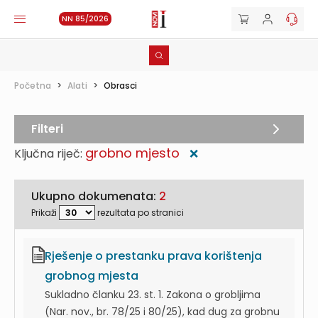
NN 85/2026
Početna
>
Alati
>
Obrasci
Filteri
grobno mjesto
Ključna riječ:
❌
Ukupno dokumenata:
2
Prikaži
rezultata po stranici
Rješenje o prestanku prava korištenja
grobnog mjesta
Sukladno članku 23. st. 1. Zakona o grobljima
(Nar. nov., br. 78/25 i 80/25), kad dug za grobnu