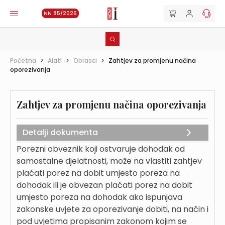
NN 85/2026
Početna
>
Alati
>
Obrasci
>
Zahtjev za promjenu načina
oporezivanja
Zahtjev za promjenu načina oporezivanja
Detalji dokumenta
Porezni obveznik koji ostvaruje dohodak od
samostalne djelatnosti, može na vlastiti zahtjev
plaćati porez na dobit umjesto poreza na
dohodak ili je obvezan plaćati porez na dobit
umjesto poreza na dohodak ako ispunjava
zakonske uvjete za oporezivanje dobiti, na način i
pod uvjetima propisanim zakonom kojim se