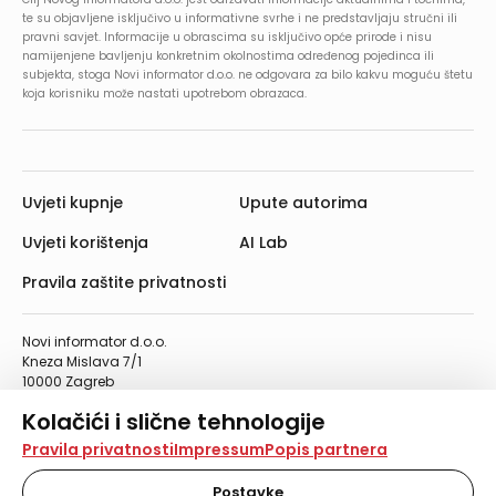
te su objavljene isključivo u informativne svrhe i ne predstavljaju stručni ili
pravni savjet. Informacije u obrascima su isključivo opće prirode i nisu
namijenjene bavljenju konkretnim okolnostima određenog pojedinca ili
subjekta, stoga Novi informator d.o.o. ne odgovara za bilo kakvu moguću štetu
koja korisniku može nastati upotrebom obrazaca.
Uvjeti kupnje
Upute autorima
Uvjeti korištenja
AI Lab
Pravila zaštite privatnosti
Novi informator d.o.o.
Kneza Mislava 7/1
10000 Zagreb
Telefon: 01/4555-454
Kolačići i slične tehnologije
Telefaks: 01/4612-553
info@informator.hr
Na našoj web stranici koristimo kolačiće i slične
Pravila privatnosti
Impressum
Popis partnera
tehnologije za pohranu, čitanje i obradu informacija na
vašem uređaju. Time poboljšavamo korisničko iskustvo,
Postavke