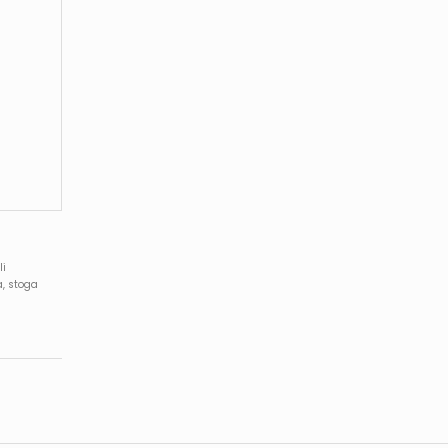
li
a, stoga