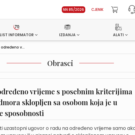
NN 85/2026
CJENIK
LIST INFORMATOR
IZDANJA
ALATI
 određeno v...
Obrasci
određeno vrijeme s posebnim kriterijima
dmora sklopljen sa osobom koja je u
e sposobnosti
iti uzastopni ugovor o radu na određeno vrijeme samo ak