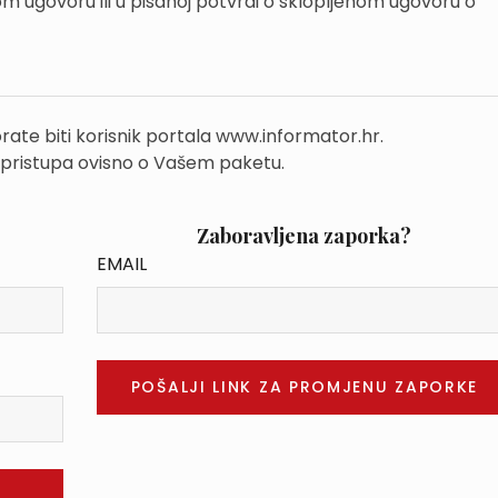
tom ugovoru ili u pisanoj potvrdi o sklopljenom ugovoru o
rate biti korisnik portala www.informator.hr.
 pristupa ovisno o Vašem paketu.
Zaboravljena zaporka?
EMAIL