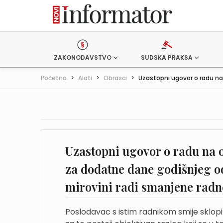
ZAKONODAVSTVO
SUDSKA PRAKSA
Početna
>
Alati
>
Obrasci
>
Uzastopni ugovor o radu na
Uzastopni ugovor o radu na 
za dodatne dane godišnjeg o
mirovini radi smanjene radn
Poslodavac s istim radnikom smije sklop