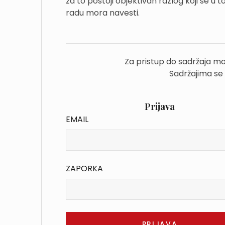
za to postoji objektivan razlog koji se u 
radu mora navesti.
Za pristup do sadržaja mo
Sadržajima se
Prijava
EMAIL
ZAPORKA