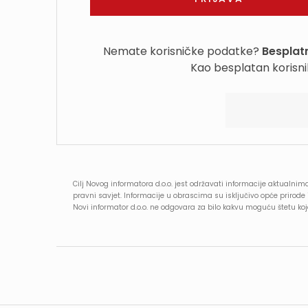
Nemate korisničke podatke?
Besplatn
Kao besplatan korisni
Cilj Novog informatora d.o.o. jest održavati informacije aktualnima
pravni savjet. Informacije u obrascima su isključivo opće prirod
Novi informator d.o.o. ne odgovara za bilo kakvu moguću štetu k