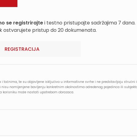
o se registrirajte
i testno pristupajte sadržajima 7 dana.
k ostvarujete pristup do 20 dokumenata.
REGISTRACIJA
 i točnima, te su objavljene isključivo u informativne svrhe i ne predstavljaju stručni i
e i nisu namijenjene bavljenju konkretnim okolnostima određenog pojedinca ili subjekt
oja korisniku može nastati upotrebom obrazaca.