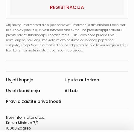
REGISTRACIJA
Cilj Novog informatora d.o.o. jest održavati informacije aktualnima i točnima,
te su objavljene isključivo u informativne svrhe i ne predstavljaju stručni ili
pravni savjet. Informacije u obrascima su isključivo opće prirode i nisu
namijenjene bavljenju konkretnim okolnostima određenog pojedinca ili
subjekta, stoga Novi informator d.o.o. ne odgovara za bilo kakvu moguću štetu
koja korisniku može nastati upotrebom obrazaca.
Uvjeti kupnje
Upute autorima
Uvjeti korištenja
AI Lab
Pravila zaštite privatnosti
Novi informator d.o.o.
Kneza Mislava 7/1
10000 Zagreb
Telefon: 01/4555-454