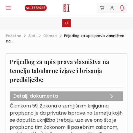
NN 85/2026
Početna
>
Alati
>
Obrasci
>
Prijedlog za upis prava vlasništva
na...
Prijedlog za upis prava vlasništva na
temelju tabularne izjave i brisanja
predbilježbe
Detalji dokumenta
Člankom 59. Zakona o zemljišnim knjigama
propisano je da privatne isprave na temelju kojih
se dopušta uknjižba trebaju, uza sve ono što je
propisano tim Zakonom ili posebnim zakonom,