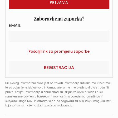
Zaboravljena zaporka?
EMAIL
REGISTRACIJA
Cilj Novog informatora d.o.o. jest održavati informacije aktualnima i točnima,
te su objavljene isključivo u informativne svrhe i ne predstavljaju stručni ili
pravni savjet. Informacije u obrascima su isključivo opće prirode i nisu
namijenjene bavljenju konkretnim okolnostima određenog pojedinca ili
subjekta, stoga Novi informator d.o.o. ne odgovara za bilo kakvu moguću štetu
koja korisniku može nastati upotrebom obrazaca.