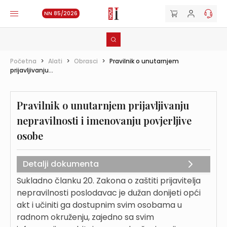
NN 85/2026
Početna
>
Alati
>
Obrasci
>
Pravilnik o unutarnjem
prijavljivanju...
Pravilnik o unutarnjem prijavljivanju
nepravilnosti i imenovanju povjerljive
osobe
Detalji dokumenta
Sukladno članku 20. Zakona o zaštiti prijavitelja
nepravilnosti poslodavac je dužan donijeti opći
akt i učiniti ga dostupnim svim osobama u
radnom okruženju, zajedno sa svim