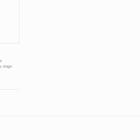
li
a, stoga