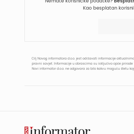
Nemate korisničke podatke?
Besplatn
Kao besplatan korisni
Cilj Novog informatora d.o.o. jest održavati informacije aktualnima
pravni savjet. Informacije u obrascima su isključivo opće prirod
Novi informator d.o.o. ne odgovara za bilo kakvu moguću štetu k