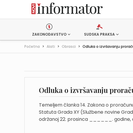
ZAKONODAVSTVO
SUDSKA PRAKSA
Početna
>
Alati
>
Obrasci
>
Odluka o izvršavanju prora
Odluka o izvršavanju prora
Temeljem članka 14. Zakona o proračunu (Na
Statuta Grada XY (Službene novine Grad
održanoj 22. prosinca ______. godine, d