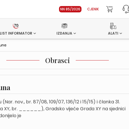
NN 85/2026
CJENIK
LIST INFORMATOR
IZDANJA
ALATI
čuna
Obrasci
čuna
r. nov., br. 87/08, 109/07, 136/12 i 15/15) i članka 31.
a XY, br. ______), Gradsko vijeće Grada XY na sjednici
onijelo je