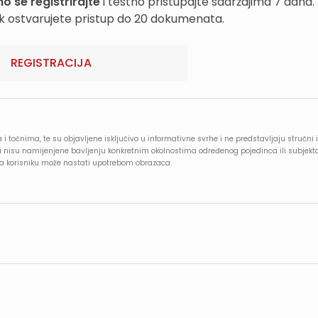
o se registrirajte
i testno pristupajte sadržajima 7 dana.
k ostvarujete pristup do 20 dokumenata.
REGISTRACIJA
 i točnima, te su objavljene isključivo u informativne svrhe i ne predstavljaju stručni i
e i nisu namijenjene bavljenju konkretnim okolnostima određenog pojedinca ili subjekt
oja korisniku može nastati upotrebom obrazaca.