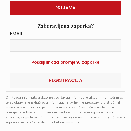
Zaboravljena zaporka?
EMAIL
REGISTRACIJA
Cilj Novog informatora d.o.o. jest održavati informacije aktualnima i točnima,
te su objavljene isključivo u informativne svrhe i ne predstavljaju stručni ili
pravni savjet. Informacije u obrascima su isključivo opće prirode i nisu
namijenjene bavljenju konkretnim okolnostima određenog pojedinca ili
subjekta, stoga Novi informator d.o.o. ne odgovara za bilo kakvu moguću štetu
koja korisniku može nastati upotrebom obrazaca.