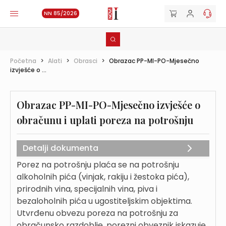
NN 85/2026
Početna
>
Alati
>
Obrasci
>
Obrazac PP-MI-PO-Mjesečno
izvješće o ...
Obrazac PP-MI-PO-Mjesečno izvješće o
obračunu i uplati poreza na potrošnju
Detalji dokumenta
Porez na potrošnju plaća se na potrošnju
alkoholnih pića (vinjak, rakiju i žestoka pića),
prirodnih vina, specijalnih vina, piva i
bezaloholnih pića u ugostiteljskim objektima.
Utvrđenu obvezu poreza na potrošnju za
obračunsko razdoblje, porezni obveznik iskazuje