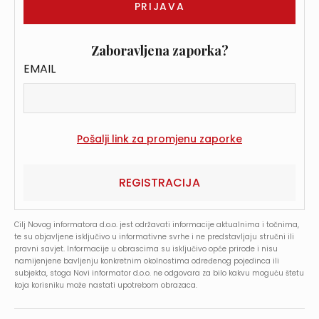
Zaboravljena zaporka?
EMAIL
REGISTRACIJA
Cilj Novog informatora d.o.o. jest održavati informacije aktualnima i točnima,
te su objavljene isključivo u informativne svrhe i ne predstavljaju stručni ili
pravni savjet. Informacije u obrascima su isključivo opće prirode i nisu
namijenjene bavljenju konkretnim okolnostima određenog pojedinca ili
subjekta, stoga Novi informator d.o.o. ne odgovara za bilo kakvu moguću štetu
koja korisniku može nastati upotrebom obrazaca.