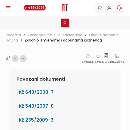
NN 85/2026
Početna
>
Zakonodavstvo
>
Nacionalno
>
Objave Narodnih
novina
>
Zakon o izmjenama i dopunama Kaznenog...
A
A
SPREMI
ISPIS
DOC
BILJEŠKE
Povezani dokumenti
I Kž 643/2008-7
I Kž 540/2007-8
I Kž 235/2009-3