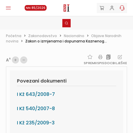
NN 85/2026
Početna
>
Zakonodavstvo
>
Nacionalno
>
Objave Narodnih
novina
>
Zakon o izmjenama i dopunama Kaznenog...
A
A
SPREMI
ISPIS
DOC
BILJEŠKE
Povezani dokumenti
I Kž 643/2008-7
I Kž 540/2007-8
I Kž 235/2009-3