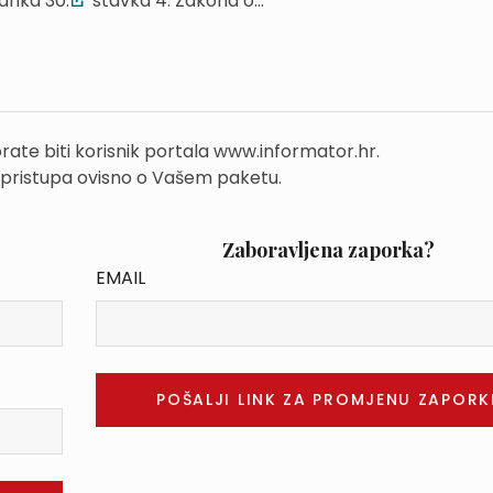
anka 30.
stavka 4. Zakona o...
rate biti korisnik portala www.informator.hr.
 pristupa ovisno o Vašem paketu.
Zaboravljena zaporka?
EMAIL