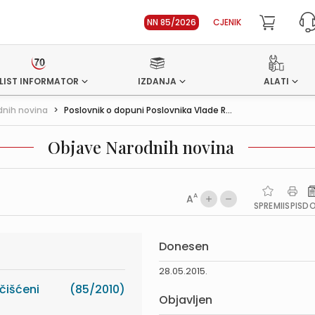
NN 85/2026
CJENIK
LIST INFORMATOR
IZDANJA
ALATI
dnih novina
>
Poslovnik o dopuni Poslovnika Vlade R...
Objave Narodnih novina
A
A
SPREMI
ISPIS
D
Donesen
28.05.2015.
čišćeni
(85/2010)
Objavljen