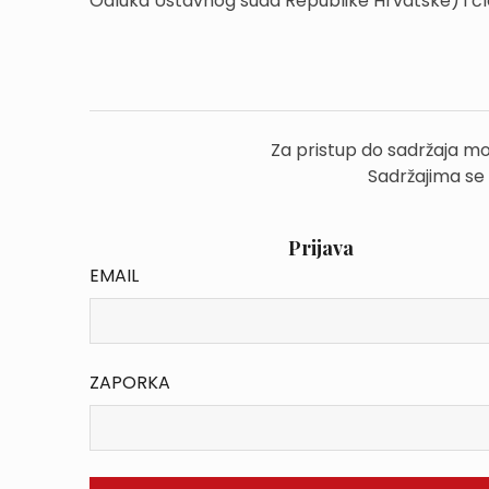
Odluka Ustavnog suda Republike Hrvatske) i čl
Za pristup do sadržaja mo
Sadržajima se
Prijava
EMAIL
ZAPORKA