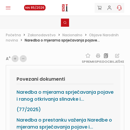
NN 85/2026
Početna
>
Zakonodavstvo
>
Nacionalno
>
Objave Narodnih
novina
>
Naredba o mjerama sprječavanja pojave...
A
A
SPREMI
ISPIS
DOC
BILJEŠKE
Povezani dokumenti
Naredba o mjerama sprječavanja pojave
i ranog otkrivanja slinavke i...
(77/2025)
Naredba o prestanku važenja Naredbe o
mjerama sprječavanja pojave i...