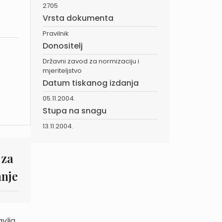
2705
Vrsta dokumenta
Pravilnik
Donositelj
Državni zavod za normizaciju i
mjeriteljstvo
Datum tiskanog izdanja
05.11.2004.
Stupa na snagu
13.11.2004.
 za
anje
avlja