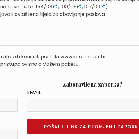
ne novine«, br. 154/04
, 100/05
, 107/09
)
ati ovlaštena tijela za obavljanje poslova...
rate biti korisnik portala www.informator.hr.
 pristupa ovisno o Vašem paketu.
Zaboravljena zaporka?
EMAIL