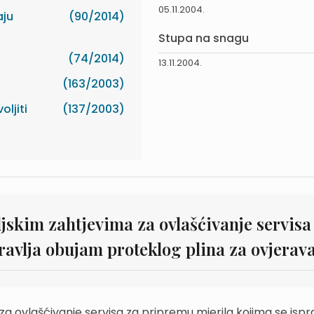
05.11.2004.
aju
(90/2014)
Stupa na snagu
(74/2014)
13.11.2004.
(163/2003)
ljiti
(137/2003)
ljskim zahtjevima za ovlašćivanje servisa
ravlja obujam proteklog plina za ovjerav
 za ovlašćivanje servisa za pripremu mjerila kojima se ispr