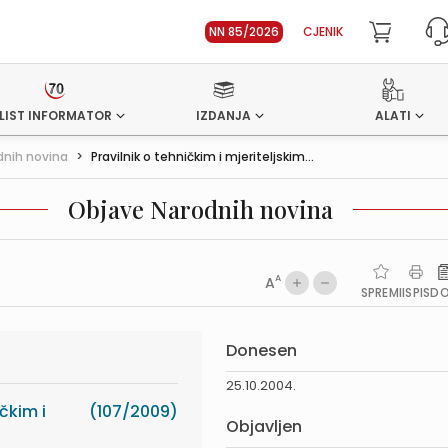
NN 85/2026
CJENIK
LIST INFORMATOR
IZDANJA
ALATI
dnih novina
>
Pravilnik o tehničkim i mjeriteljskim...
Objave Narodnih novina
A
A
SPREMI
ISPIS
D
Donesen
25.10.2004.
čkim i
(107/2009)
Objavljen