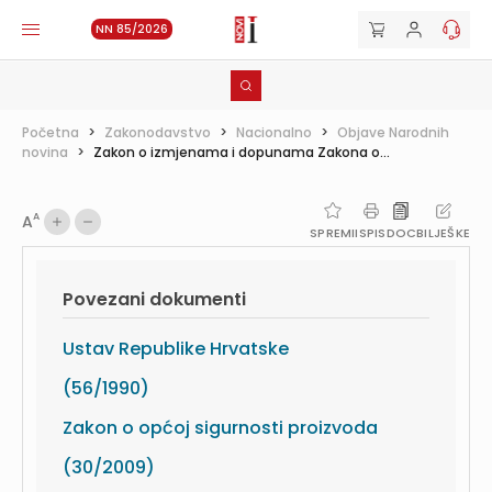
NN 85/2026
Početna
>
Zakonodavstvo
>
Nacionalno
>
Objave Narodnih
novina
>
Zakon o izmjenama i dopunama Zakona o...
A
A
SPREMI
ISPIS
DOC
BILJEŠKE
Povezani dokumenti
Ustav Republike Hrvatske
(56/1990)
Zakon o općoj sigurnosti proizvoda
(30/2009)