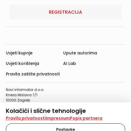
REGISTRACIJA
Uvjeti kupnje
Upute autorima
Uvjeti korištenja
AI Lab
Pravila zaštite privatnosti
Novi informator d.o.o.
Kneza Mislava 7/1
10000 Zagreb
Telefon: 01/4555-454
Kolačići i slične tehnologije
Telefaks: 01/4612-553
info@informator.hr
Na našoj web stranici koristimo kolačiće i slične
Pravila privatnosti
Impressum
Popis partnera
tehnologije za pohranu, čitanje i obradu informacija na
vašem uređaju. Time poboljšavamo korisničko iskustvo,
Postavke
PRATITE NAS: