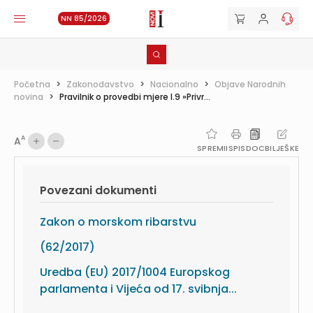
NN 85/2026
Početna
>
Zakonodavstvo
>
Nacionalno
>
Objave Narodnih
novina
>
Pravilnik o provedbi mjere I.9 »Privr...
A
A
SPREMI
ISPIS
DOC
BILJEŠKE
Povezani dokumenti
Zakon o morskom ribarstvu
(62/2017)
Uredba (EU) 2017/1004 Europskog
parlamenta i Vijeća od 17. svibnja...