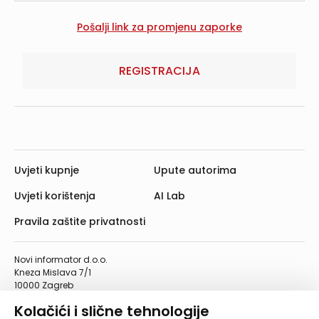
REGISTRACIJA
Uvjeti kupnje
Upute autorima
Uvjeti korištenja
AI Lab
Pravila zaštite privatnosti
Novi informator d.o.o.
Kneza Mislava 7/1
10000 Zagreb
Telefon: 01/4555-454
Kolačići i slične tehnologije
Telefaks: 01/4612-553