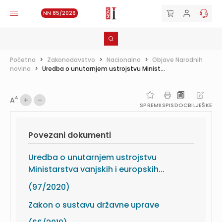
NN 85/2026
Početna
>
Zakonodavstvo
>
Nacionalno
>
Objave Narodnih
novina
>
Uredba o unutarnjem ustrojstvu Minist...
A
A
SPREMI
ISPIS
DOC
BILJEŠKE
Povezani dokumenti
Uredba o unutarnjem ustrojstvu
Ministarstva vanjskih i europskih...
(97/2020)
Zakon o sustavu državne uprave