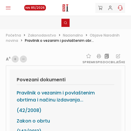
NN 85/2026
Početna
>
Zakonodavstvo
>
Nacionalno
>
Objave Narodnih
novina
>
Pravilnik o vezanim i povlaštenim obr...
A
A
SPREMI
ISPIS
DOC
BILJEŠKE
Povezani dokumenti
Pravilnik o vezanim i povlaštenim
obrtima i načinu izdavanja...
(42/2008)
Zakon o obrtu