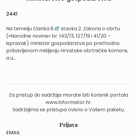
2441
Na temelju članka 6.
stavka 2. Zakona o obrtu
(»Narodne novine« br. 143/13, 127/19 i 41/20 –
ispravak) ministar gospodarstva po prethodno
pribavljenom mišljenju Hrvatske obrtničke komore,
a u...
Za pristup do sadržaja morate biti korisnik portala
www.informator.hr.
Sadržajima se pristupa ovisno o Vašem paketu.
Prijava
EMAIL