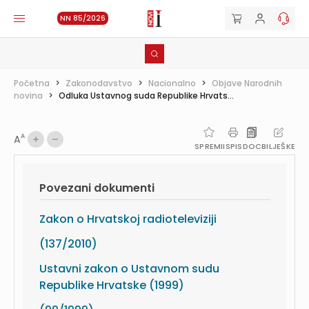
NN 85/2026
Početna
>
Zakonodavstvo
>
Nacionalno
>
Objave Narodnih
novina
>
Odluka Ustavnog suda Republike Hrvats...
A
A
SPREMI
ISPIS
DOC
BILJEŠKE
Povezani dokumenti
Zakon o Hrvatskoj radioteleviziji
(137/2010)
Ustavni zakon o Ustavnom sudu
Republike Hrvatske (1999)