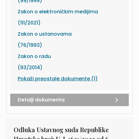
(99/1999)
Zakon o elektroničkim medijima
(111/2021)
Zakon o ustanovama
(76/1993)
Zakon o radu
(93/2014)
Pokaži preostale dokumente (1)
Detalji dokumenta
Odluka Ustavnog suda Republike
Hrvatske broj: U-I-1621/2023 od 6.