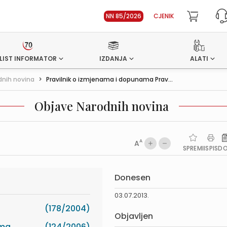
NN 85/2026
CJENIK
LIST INFORMATOR
IZDANJA
ALATI
dnih novina
>
Pravilnik o izmjenama i dopunama Prav...
Objave Narodnih novina
A
A
SPREMI
ISPIS
D
Donesen
03.07.2013.
(178/2004)
Objavljen
ima
(124/2006)