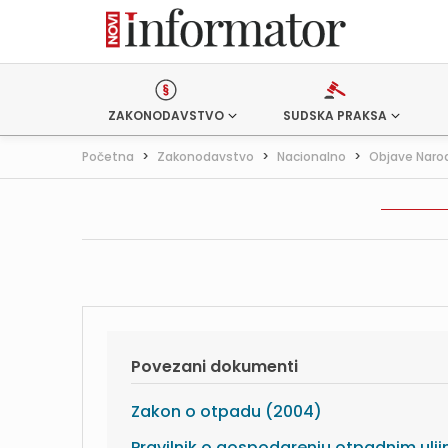
ZAKONODAVSTVO
SUDSKA PRAKSA
Početna
>
Zakonodavstvo
>
Nacionalno
>
Objave Naro
Povezani dokumenti
Zakon o otpadu (2004)
Pravilnik o gospodarenju otpadnim ulj