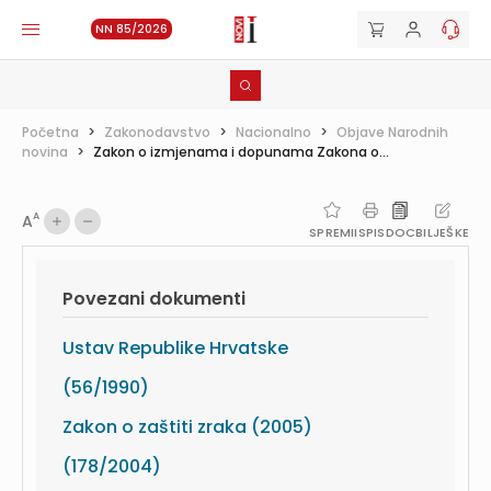
NN 85/2026
Početna
>
Zakonodavstvo
>
Nacionalno
>
Objave Narodnih
novina
>
Zakon o izmjenama i dopunama Zakona o...
A
A
SPREMI
ISPIS
DOC
BILJEŠKE
Povezani dokumenti
Ustav Republike Hrvatske
(56/1990)
Zakon o zaštiti zraka (2005)
(178/2004)