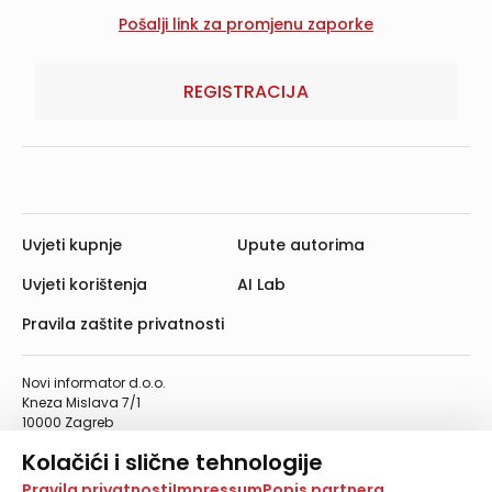
REGISTRACIJA
Uvjeti kupnje
Upute autorima
Uvjeti korištenja
AI Lab
Pravila zaštite privatnosti
Novi informator d.o.o.
Kneza Mislava 7/1
10000 Zagreb
Telefon: 01/4555-454
Kolačići i slične tehnologije
Telefaks: 01/4612-553
info@informator.hr
Na našoj web stranici koristimo kolačiće i slične
Pravila privatnosti
Impressum
Popis partnera