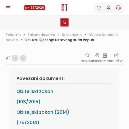
NN 85/2026
Početna
>
Zakonodavstvo
>
Nacionalno
>
Objave Narodnih
novina
>
Odluka i Rješenje Ustavnog suda Repub...
A
A
SPREMI
ISPIS
DOC
BILJEŠKE
Povezani dokumenti
Obiteljski zakon
(103/2015)
Obiteljski zakon (2014)
(75/2014)