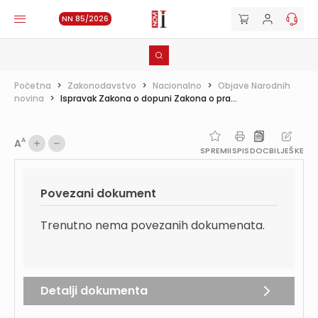
NN 85/2026
Početna
>
Zakonodavstvo
>
Nacionalno
>
Objave Narodnih
novina
>
Ispravak Zakona o dopuni Zakona o pra...
A
A
SPREMI
ISPIS
DOC
BILJEŠKE
Povezani dokument
Trenutno nema povezanih dokumenata.
Detalji dokumenta