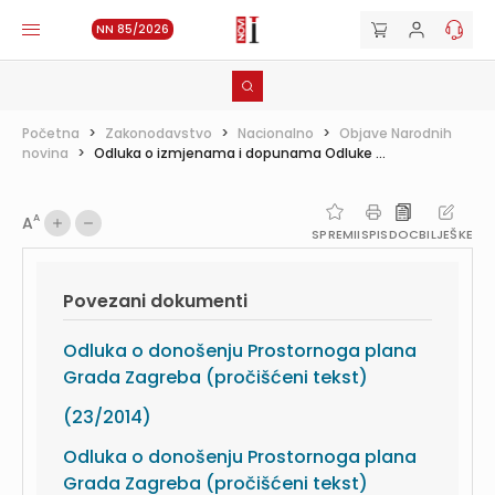
NN 85/2026
Početna
>
Zakonodavstvo
>
Nacionalno
>
Objave Narodnih
novina
>
Odluka o izmjenama i dopunama Odluke ...
A
A
SPREMI
ISPIS
DOC
BILJEŠKE
Povezani dokumenti
Odluka o donošenju Prostornoga plana
Grada Zagreba (pročišćeni tekst)
(23/2014)
Odluka o donošenju Prostornoga plana
Grada Zagreba (pročišćeni tekst)