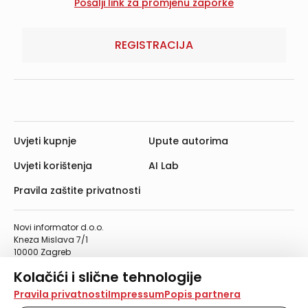
REGISTRACIJA
Uvjeti kupnje
Upute autorima
Uvjeti korištenja
AI Lab
Pravila zaštite privatnosti
Novi informator d.o.o.
Kneza Mislava 7/1
10000 Zagreb
Telefon: 01/4555-454
Kolačići i slične tehnologije
Telefaks: 01/4612-553
info@informator.hr
Na našoj web stranici koristimo kolačiće i slične
Pravila privatnosti
Impressum
Popis partnera
tehnologije za pohranu, čitanje i obradu informacija na