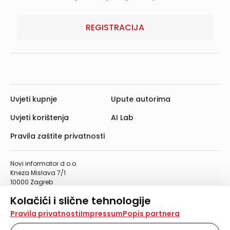
REGISTRACIJA
Uvjeti kupnje
Upute autorima
Uvjeti korištenja
AI Lab
Pravila zaštite privatnosti
Novi informator d.o.o.
Kneza Mislava 7/1
10000 Zagreb
Telefon: 01/4555-454
Kolačići i slične tehnologije
Telefaks: 01/4612-553
info@informator.hr
Na našoj web stranici koristimo kolačiće i slične
Pravila privatnosti
Impressum
Popis partnera
tehnologije za pohranu, čitanje i obradu informacija na