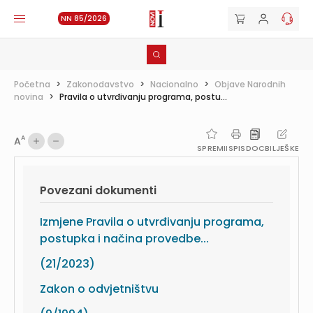
NN 85/2026
Početna
>
Zakonodavstvo
>
Nacionalno
>
Objave Narodnih
novina
>
Pravila o utvrđivanju programa, postu...
A
A
SPREMI
ISPIS
DOC
BILJEŠKE
Povezani dokumenti
Izmjene Pravila o utvrđivanju programa,
postupka i načina provedbe...
(21/2023)
Zakon o odvjetništvu