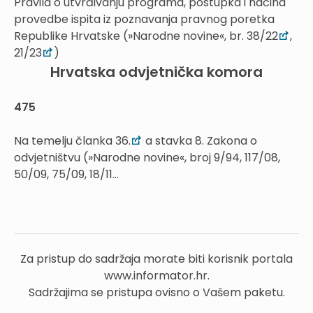
Pravila o utvrđivanju programa, postupka i načina
provedbe ispita iz poznavanja pravnog poretka
Republike Hrvatske (»Narodne novine«, br. 38/22
,
21/23
)
Hrvatska odvjetnička komora
475
Na temelju članka 36.
a stavka 8. Zakona o
odvjetništvu (»Narodne novine«, broj 9/94, 117/08,
50/09, 75/09, 18/11...
Za pristup do sadržaja morate biti korisnik portala
www.informator.hr.
Sadržajima se pristupa ovisno o Vašem paketu.