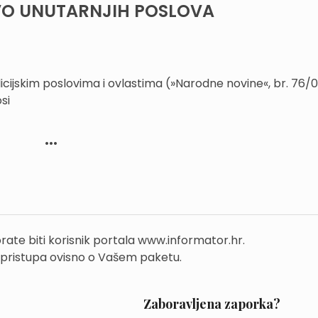
VO UNUTARNJIH POSLOVA
icijskim poslovima i ovlastima (»Narodne novine«, br. 76/09
si
...
rate biti korisnik portala www.informator.hr.
 pristupa ovisno o Vašem paketu.
Zaboravljena zaporka?