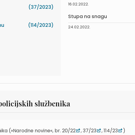
16.02.2022.
(37/2023)
Stupa na snagu
nu
(114/2023)
24.02.2022.
policijskih službenika
nika (»Narodne novine«, br. 20/22
, 37/23
, 114/23
)