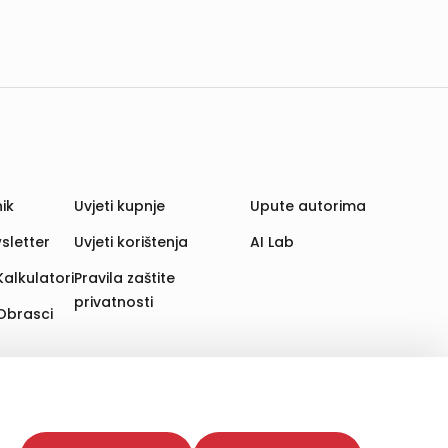
ik
Uvjeti kupnje
Upute autorima
sletter
Uvjeti korištenja
AI Lab
Kalkulatori
Pravila zaštite
privatnosti
Obrasci
aju. Time poboljšavamo korisničko iskustvo,
 više web stranica i uređaja u tu svrhu. Naši partneri