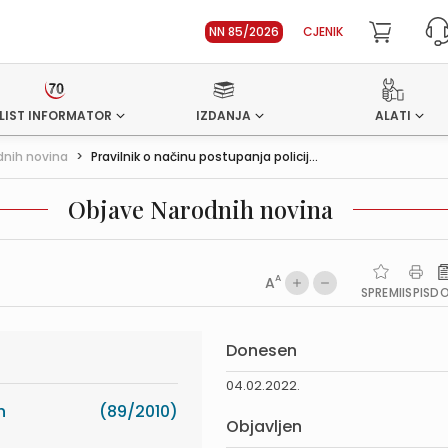
NN 85/2026
CJENIK
LIST INFORMATOR
IZDANJA
ALATI
dnih novina
>
Pravilnik o načinu postupanja policij...
Objave Narodnih novina
A
A
SPREMI
ISPIS
D
Donesen
04.02.2022.
h
(89/2010)
Objavljen