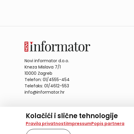
Novi informator d.o.o.
Kneza Mislava 7/1
10000 Zagreb
Telefon: 01/4555-454
Telefaks: 01/4612-553
info@informator.hr
PRATITE NAS:
Kolačići i slične tehnologije
Na našoj web stranici koristimo kolačiće i slične te
Pravila privatnosti
Impressum
Popis partnera
analiziramo promet na stranici te prikazujemo sadržaje
također koriste ove tehnologije.