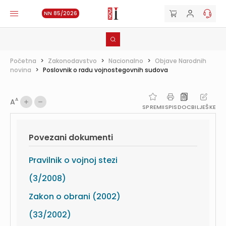
NN 85/2026
Početna
>
Zakonodavstvo
>
Nacionalno
>
Objave Narodnih
novina
>
Poslovnik o radu vojnostegovnih sudova
A
A
SPREMI
ISPIS
DOC
BILJEŠKE
Povezani dokumenti
Pravilnik o vojnoj stezi
(3/2008)
Zakon o obrani (2002)
(33/2002)