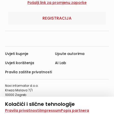
REGISTRACIJA
Uvjeti kupnje
Upute autorima
Uvjeti korištenja
AI Lab
Pravila zaštite privatnosti
Novi informator d.o.o.
Kneza Mislava 7/1
10000 Zagreb
Telefon: 01/4555-454
Kolačići i slične tehnologije
Telefaks: 01/4612-553
info@informator.hr
Na našoj web stranici koristimo kolačiće i slične
Pravila privatnosti
Impressum
Popis partnera