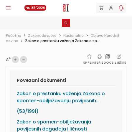
NN 85/2026
Početna
>
Zakonodavstvo
>
Nacionalno
>
Objave Narodnih
novina
>
Zakon o prestanku važenja Zakona o sp...
A
A
SPREMI
ISPIS
DOC
BILJEŠKE
Povezani dokumenti
Zakon o prestanku važenja Zakona o
spomen-obilježavanju povijesnih...
(53/1991)
Zakon o spomen-obilježavanju
povijesnih događaja i ličnosti