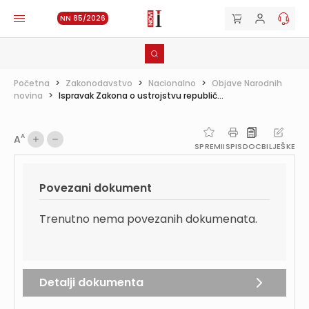
NN 85/2026
Početna
>
Zakonodavstvo
>
Nacionalno
>
Objave Narodnih
novina
>
Ispravak Zakona o ustrojstvu republič...
A
A
SPREMI
ISPIS
DOC
BILJEŠKE
Povezani dokument
Trenutno nema povezanih dokumenata.
Detalji dokumenta