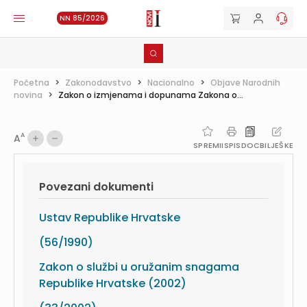
NN 85/2026
Početna
>
Zakonodavstvo
>
Nacionalno
>
Objave Narodnih
novina
>
Zakon o izmjenama i dopunama Zakona o...
A
A
SPREMI
ISPIS
DOC
BILJEŠKE
Povezani dokumenti
Ustav Republike Hrvatske
(56/1990)
Zakon o službi u oružanim snagama
Republike Hrvatske (2002)