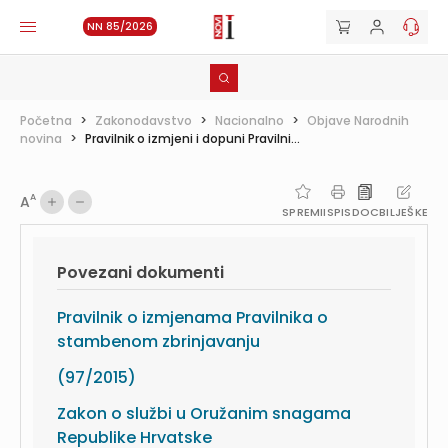
NN 85/2026
Početna
>
Zakonodavstvo
>
Nacionalno
>
Objave Narodnih
novina
>
Pravilnik o izmjeni i dopuni Pravilni...
A
A
SPREMI
ISPIS
DOC
BILJEŠKE
Povezani dokumenti
Pravilnik o izmjenama Pravilnika o
stambenom zbrinjavanju
(97/2015)
Zakon o službi u Oružanim snagama
Republike Hrvatske