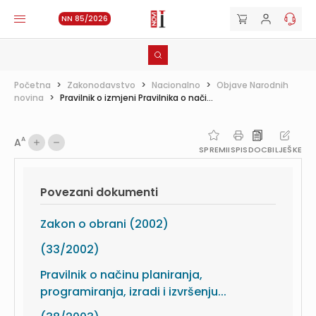
NN 85/2026
Početna
>
Zakonodavstvo
>
Nacionalno
>
Objave Narodnih
novina
>
Pravilnik o izmjeni Pravilnika o nači...
A
A
SPREMI
ISPIS
DOC
BILJEŠKE
Povezani dokumenti
Zakon o obrani (2002)
(33/2002)
Pravilnik o načinu planiranja,
programiranja, izradi i izvršenju...