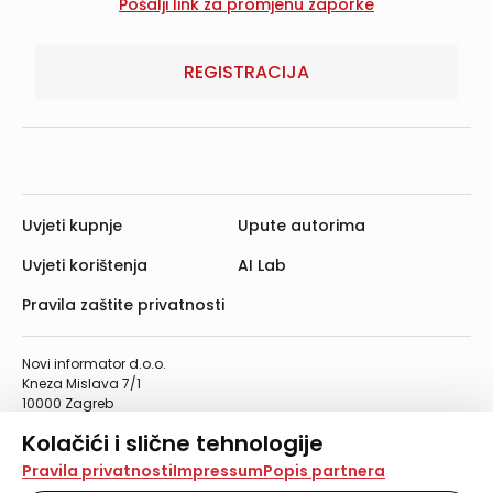
REGISTRACIJA
Uvjeti kupnje
Upute autorima
Uvjeti korištenja
AI Lab
Pravila zaštite privatnosti
Novi informator d.o.o.
Kneza Mislava 7/1
10000 Zagreb
Telefon: 01/4555-454
Kolačići i slične tehnologije
Telefaks: 01/4612-553
info@informator.hr
Na našoj web stranici koristimo kolačiće i slične
Pravila privatnosti
Impressum
Popis partnera
tehnologije za pohranu, čitanje i obradu informacija na