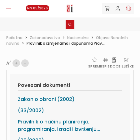
NN 85/2026
Početna
>
Zakonodavstvo
>
Nacionalno
>
Objave Narodnih
novina
>
Pravilnik o izmjenama i dopunama Prav...
A
A
SPREMI
ISPIS
DOC
BILJEŠKE
Povezani dokumenti
Zakon o obrani (2002)
(33/2002)
Pravilnik o načinu planiranja,
programiranja, izradi i izvršenju...