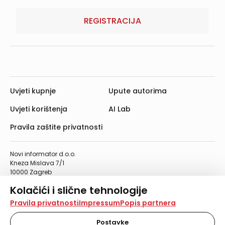
REGISTRACIJA
Uvjeti kupnje
Upute autorima
Uvjeti korištenja
AI Lab
Pravila zaštite privatnosti
Novi informator d.o.o.
Kneza Mislava 7/1
10000 Zagreb
Telefon: 01/4555-454
Kolačići i slične tehnologije
Telefaks: 01/4612-553
info@informator.hr
Na našoj web stranici koristimo kolačiće i slične
Pravila privatnosti
Impressum
Popis partnera
tehnologije za pohranu, čitanje i obradu informacija na
vašem uređaju. Time poboljšavamo korisničko iskustvo,
Postavke
PRATITE NAS: