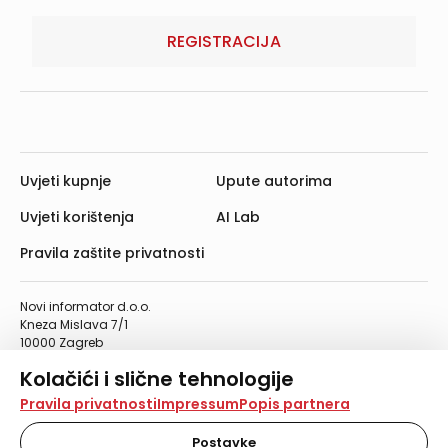
REGISTRACIJA
Uvjeti kupnje
Upute autorima
Uvjeti korištenja
AI Lab
Pravila zaštite privatnosti
Novi informator d.o.o.
Kneza Mislava 7/1
10000 Zagreb
Telefon: 01/4555-454
Kolačići i slične tehnologije
Telefaks: 01/4612-553
info@informator.hr
Na našoj web stranici koristimo kolačiće i slične
Pravila privatnosti
Impressum
Popis partnera
tehnologije za pohranu, čitanje i obradu informacija na
vašem uređaju. Time poboljšavamo korisničko iskustvo,
Postavke
PRATITE NAS: