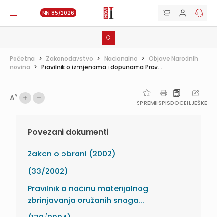
NN 85/2026
Početna
>
Zakonodavstvo
>
Nacionalno
>
Objave Narodnih
novina
>
Pravilnik o izmjenama i dopunama Prav...
A
A
SPREMI
ISPIS
DOC
BILJEŠKE
Povezani dokumenti
Zakon o obrani (2002)
(33/2002)
Pravilnik o načinu materijalnog
zbrinjavanja oružanih snaga...