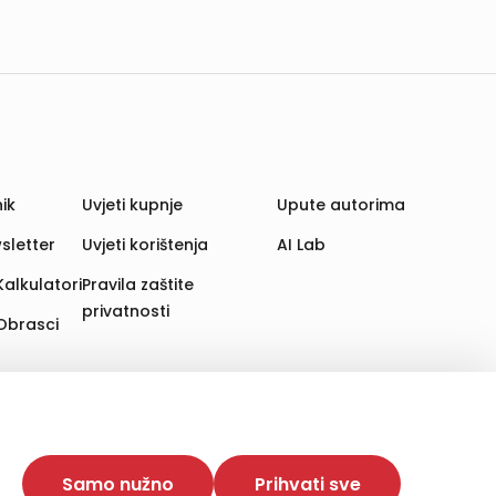
ik
Uvjeti kupnje
Upute autorima
sletter
Uvjeti korištenja
AI Lab
Kalkulatori
Pravila zaštite
privatnosti
Obrasci
aju. Time poboljšavamo korisničko iskustvo,
 više web stranica i uređaja u tu svrhu. Naši partneri
Samo nužno
Prihvati sve