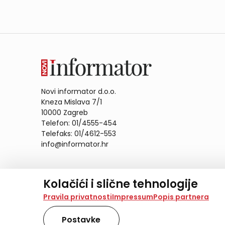
Novi informator d.o.o.
Kneza Mislava 7/1
10000 Zagreb
Telefon: 01/4555-454
Telefaks: 01/4612-553
info@informator.hr
PRATITE NAS:
Kolačići i slične tehnologije
Na našoj web stranici koristimo kolačiće i slične te
Pravila privatnosti
Impressum
Popis partnera
analiziramo promet na stranici te prikazujemo sadržaje
također koriste ove tehnologije.
Postavke