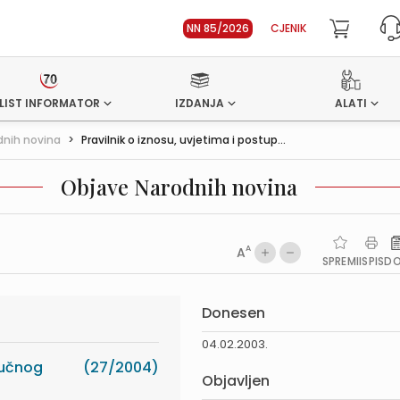
NN 85/2026
CJENIK
LIST INFORMATOR
IZDANJA
ALATI
dnih novina
>
Pravilnik o iznosu, uvjetima i postup...
Objave Narodnih novina
A
A
SPREMI
ISPIS
D
Donesen
04.02.2003.
ručnog
(27/2004)
Objavljen