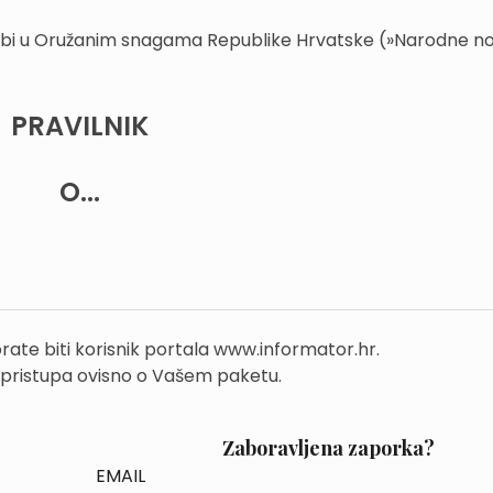
žbi u Oružanim snagama Republike Hrvatske (»Narodne no
PRAVILNIK
O...
rate biti korisnik portala www.informator.hr.
 pristupa ovisno o Vašem paketu.
Zaboravljena zaporka?
EMAIL