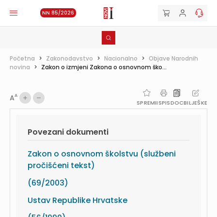
NN 85/2026
Početna
>
Zakonodavstvo
>
Nacionalno
>
Objave Narodnih
novina
>
Zakon o izmjeni Zakona o osnovnom ško...
A
A
SPREMI
ISPIS
DOC
BILJEŠKE
Povezani dokumenti
Zakon o osnovnom školstvu (službeni
pročišćeni tekst)
(69/2003)
Ustav Republike Hrvatske