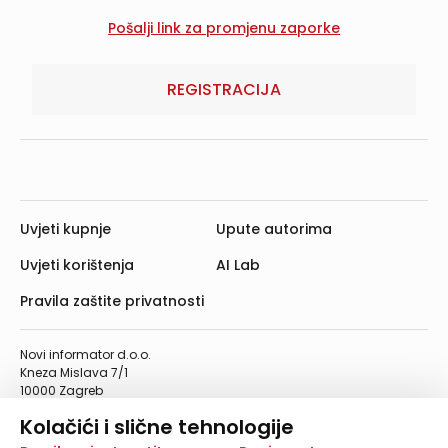
REGISTRACIJA
Uvjeti kupnje
Upute autorima
Uvjeti korištenja
AI Lab
Pravila zaštite privatnosti
Novi informator d.o.o.
Kneza Mislava 7/1
10000 Zagreb
Telefon: 01/4555-454
Kolačići i slične tehnologije
Telefaks: 01/4612-553
info@informator.hr