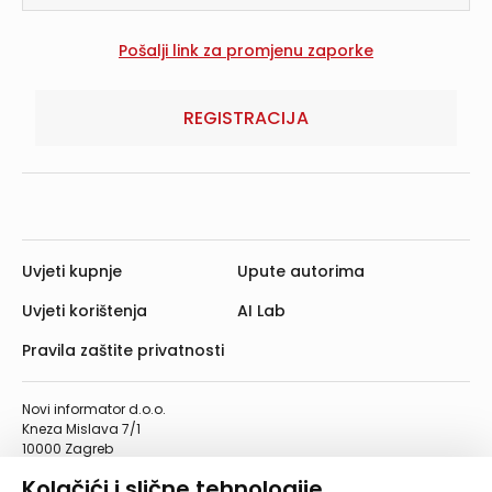
REGISTRACIJA
Uvjeti kupnje
Upute autorima
Uvjeti korištenja
AI Lab
Pravila zaštite privatnosti
Novi informator d.o.o.
Kneza Mislava 7/1
10000 Zagreb
Telefon: 01/4555-454
Kolačići i slične tehnologije
Telefaks: 01/4612-553