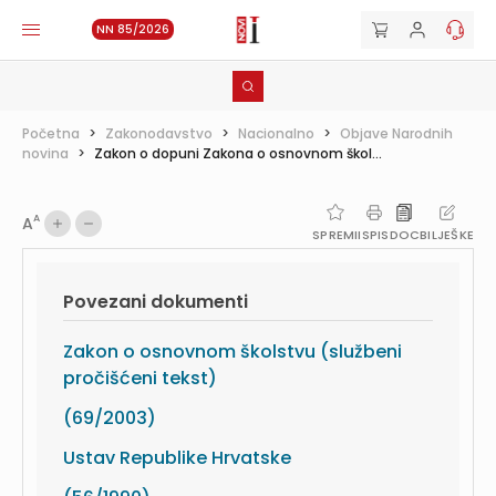
NN 85/2026
Početna
>
Zakonodavstvo
>
Nacionalno
>
Objave Narodnih
novina
>
Zakon o dopuni Zakona o osnovnom škol...
A
A
SPREMI
ISPIS
DOC
BILJEŠKE
Povezani dokumenti
Zakon o osnovnom školstvu (službeni
pročišćeni tekst)
(69/2003)
Ustav Republike Hrvatske